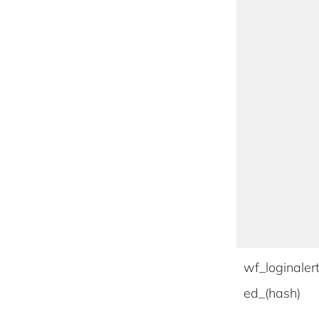
wf_loginaler
ed_(hash)