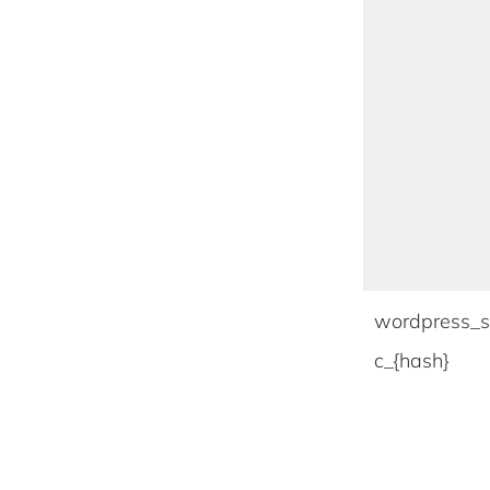
wordpress_
c_{hash}