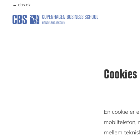
Skip
Skip
← cbs.dk
to
to
primary
main
DANTERMBANK
navigation
content
Cookies
En cookie er e
mobiltelefon,
mellem teknisk