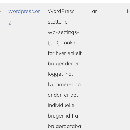
-
wordpress.or
WordPress
1 år
H
g
sætter en
wp-settings-
{UID} cookie
for hver enkelt
bruger der er
logget ind.
Nummeret på
enden er det
individuelle
bruger-id fra
brugerdataba