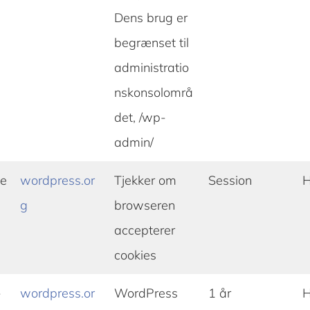
Dens brug er
begrænset til
administratio
nskonsolområ
det, /wp-
admin/
te
wordpress.or
Tjekker om
Session
H
g
browseren
accepterer
cookies
-
wordpress.or
WordPress
1 år
H