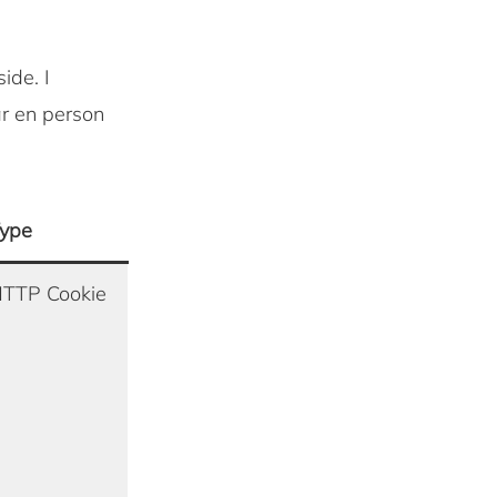
ide. I
år en person
ype
TTP Cookie