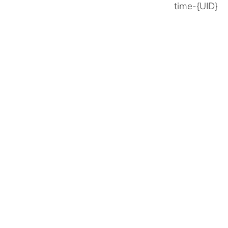
time-{UID}