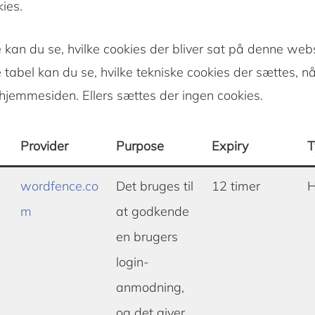
ies.
kan du se, hvilke cookies der bliver sat på denne webs
tabel kan du se, hvilke tekniske cookies der sættes, n
 hjemmesiden. Ellers sættes der ingen cookies.
Provider
Purpose
Expiry
T
wordfence.co
Det bruges til
12 timer
H
m
at godkende
en brugers
login-
anmodning,
og det giver