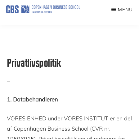
Skip
MENU
to
DANTERMBANK
main
content
Privatlivspolitik
1.
Databehandleren
VORES ENHED under VORES INSTITUT er en del
af Copenhagen Business School (CVR nr.
19596915). Privatlivspolitikken vil redegøre for