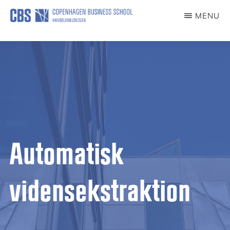
Skip
MENU
to
DANTERMBANK
main
content
Automatisk
vidensekstraktion