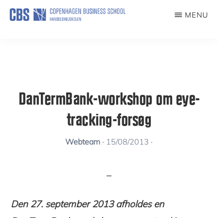
Skip
MENU
to
DANTERMBANK
main
content
DanTermBank-workshop om eye-
tracking-forsøg
Webteam
·
15/08/2013
·
Den 27. september 2013 afholdes en