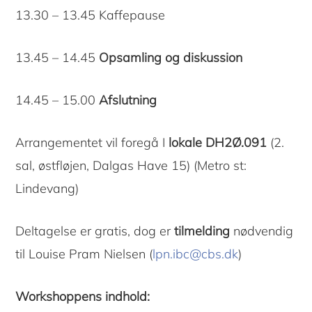
13.30 – 13.45 Kaffepause
13.45 – 14.45
Opsamling og diskussion
14.45 – 15.00
Afslutning
Arrangementet vil foregå I
lokale DH2Ø.091
(2.
sal, østfløjen, Dalgas Have 15) (Metro st:
Lindevang)
Deltagelse er gratis, dog er
tilmelding
nødvendig
til Louise Pram Nielsen (
lpn.ibc@cbs.dk
)
Workshoppens indhold: